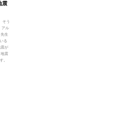
地震
。そう
、アル
こ先生
いる
地震が
り地震
す。