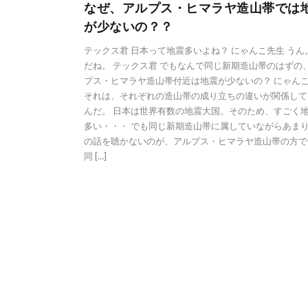
なぜ、アルプス・ヒマラヤ造山帯では
が少ないの？？
テックス君 日本って地震多いよね？ にゃんこ先生 うん
だね。 テックス君 でもなんで同じ新期造山帯のはずの
プス・ヒマラヤ造山帯付近は地震が少ないの？ にゃん
それは、それぞれの造山帯の成り立ちの違いが関係して
んだ。 日本は世界有数の地震大国。そのため、すごく
多い・・・ でも同じ新期造山帯に属していながらあま
の話を聴かないのが、アルプス・ヒマラヤ造山帯の方で
同 […]