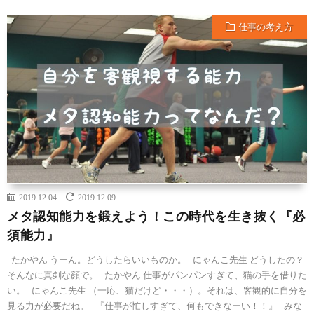
仕事の考え方
2019.12.04
2019.12.09
メタ認知能力を鍛えよう！この時代を生き抜く『必
須能力』
たかやん うーん。どうしたらいいものか。 にゃんこ先生 どうしたの？
そんなに真剣な顔で。 たかやん 仕事がパンパンすぎて、猫の手を借りた
い。 にゃんこ先生 （一応、猫だけど・・・）。それは、客観的に自分を
見る力が必要だね。 『仕事が忙しすぎて、何もできなーい！！』 みな