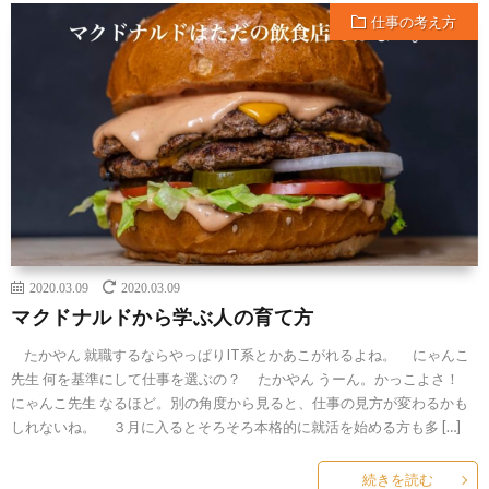
仕事の考え方
2020.03.09
2020.03.09
マクドナルドから学ぶ人の育て方
たかやん 就職するならやっぱりIT系とかあこがれるよね。 にゃんこ
先生 何を基準にして仕事を選ぶの？ たかやん うーん。かっこよさ！
にゃんこ先生 なるほど。別の角度から見ると、仕事の見方が変わるかも
しれないね。 ３月に入るとそろそろ本格的に就活を始める方も多 […]
続きを読む