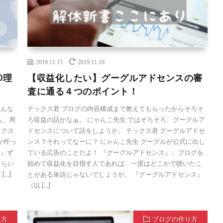
2019.11.15
2019.11.19
O理
【収益化したい】グーグルアドセンスの審
査に通る４つのポイント！
そんな
テックス君 ブログの内容構成まで教えてもらったからそろそ
も、周
ろ収益の話かなぁ。 にゃんこ先生 ではそろそろ、グーグルア
ックス
ドセンスについて話をしようか。 テックス君 グーグルアドセ
が作っ
ンス？それってなーに？ にゃんこ先生 グーグルが公式に出し
策』ず
ている広告のことだよ！ 『グーグルアドセンス』。ブログを
もらい
始めて収益化を目指す人であれば、一度はどこかで聴いたこ
…]
とがある単語じゃないでしょうか。 『グーグルアドセンス』
（以 […]
り方
ブログの作り方