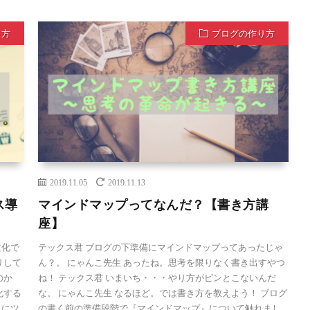
り方
ブログの作り方
2019.11.05
2019.11.13
ス導
マインドマップってなんだ？【書き方講
座】
益化で
テックス君 ブログの下準備にマインドマップってあったじゃ
りして
ん？。 にゃんこ先生 あったね。思考を限りなく書き出すやつ
のか
ね！ テックス君 いまいち・・・やり方がピンとこないんだ
化する
な。 にゃんこ先生 なるほど。では書き方を教えよう！ ブログ
らにツ
の書く前の準備段階で『マインドマップ』について触れまし