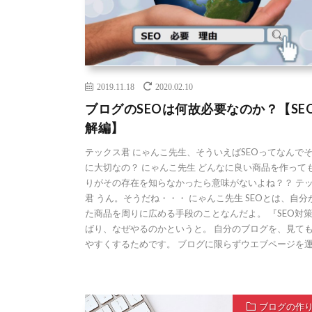
2019.11.18
2020.02.10
ブログのSEOは何故必要なのか？【SE
解編】
テックス君 にゃんこ先生、そういえばSEOってなんで
に大切なの？ にゃんこ先生 どんなに良い商品を作って
りがその存在を知らなかったら意味がないよね？？ テ
君 うん。そうだね・・・ にゃんこ先生 SEOとは、自分
た商品を周りに広める手段のことなんだよ。 『SEO対
ばり、なぜやるのかというと。 自分のブログを、見て
やすくするためです。 ブログに限らずウエブページを運 [
ブログの作