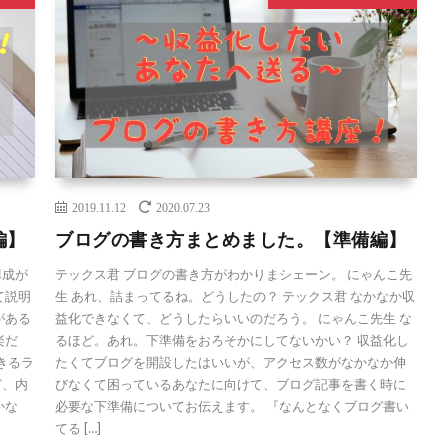
2019.11.12
2020.07.23
編】
ブログの書き方まとめました。【準備編】
構成が
テックス君 ブログの書き方がわかりまシェーン。 にゃんこ先
て説明
生 あれ、詰まってるね。どうしたの？ テックス君 なかなか収
がある
益化できなくて、どうしたらいいのだろう。 にゃんこ先生 な
楽だ
るほど。あれ。下準備をおろそかにしてないかい？ 収益化し
きるラ
たくてブログを開設したはいいが、アクセス数がなかなか伸
ど、内
びなくて困っているあなたに向けて、ブログ記事を書く時に
かな
必要な下準備についてお伝えます。 『なんとなくブログ書い
てる […]