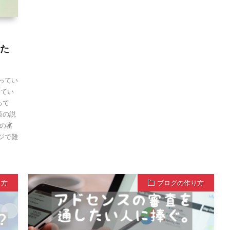
なた
知ってい
してい
って
策の説
トの審
マジで難
り方
ブログの作り方