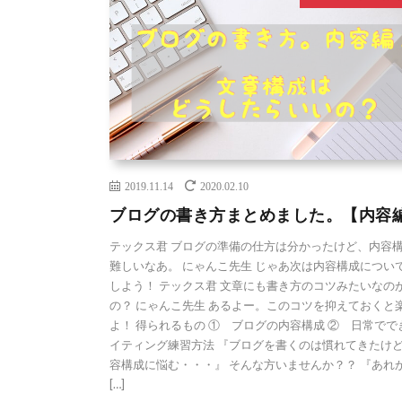
2019.11.14
2020.02.10
ブログの書き方まとめました。【内容
テックス君 ブログの準備の仕方は分かったけど、内容
難しいなあ。 にゃんこ先生 じゃあ次は内容構成につい
しよう！ テックス君 文章にも書き方のコツみたいなの
の？ にゃんこ先生 あるよー。このコツを抑えておくと
よ！ 得られるもの ① ブログの内容構成 ② 日常でで
イティング練習方法 『ブログを書くのは慣れてきたけ
容構成に悩む・・・』 そんな方いませんか？？ 『あれ
[…]