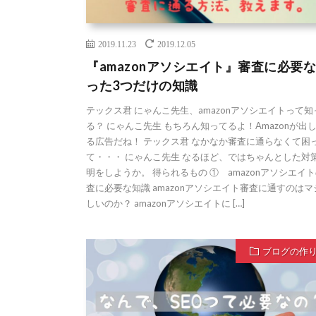
2019.11.23
2019.12.05
『amazonアソシエイト』審査に必要
った3つだけの知識
テックス君 にゃんこ先生、amazonアソシエイトって
る？ にゃんこ先生 もちろん知ってるよ！Amazonが出
る広告だね！ テックス君 なかなか審査に通らなくて困
て・・・ にゃんこ先生 なるほど、ではちゃんとした対
明をしようか。 得られるもの ① amazonアソシエイ
査に必要な知識 amazonアソシエイト審査に通すのは
しいのか？ amazonアソシエイトに […]
ブログの作