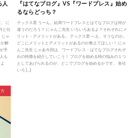
る人
『はてなブログ』VS『ワードプレス』始め
るならどっち？
。 に
テックス君 うーん。結局ワードプレスとはてなブログは何が
料と仕
違うのだろう？ にゃんこ先生 いろいろあるよ？それぞれにメ
。じゃ
リット・デメリットがある。 テックス君 へえ、そうなのか。
業が解
どこにメリットとデメリットがあるのか教えてほしい！ にゃ
が手
んこ先生 じゃあ今回は、ワードプレス・はてなブログそれぞ
人も
れの特徴を紹介していこう！ ブログを始める時の悩みの１つ
すよ
としてあげられるのが、どこでブログを始めるかです。 各社
いろ […]
り方