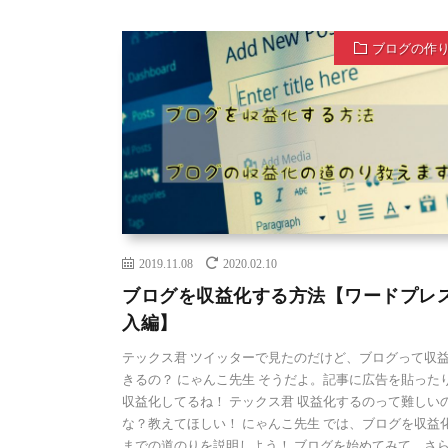
ブログの作
2019.11.08
2020.02.10
ブログを収益化する方法【ワードプレ
入編】
テックス君 ツイッターで見たのだけど、ブログって収
きるの？ にゃんこ先生 そうだよ。記事に広告を貼った
収益化してるね！ テックス君 収益化するのって難しい
な？教えてほしい！ にゃんこ先生 では、ブログを収益
までの道のりを説明しよう！ ブログを始めてみて、さ