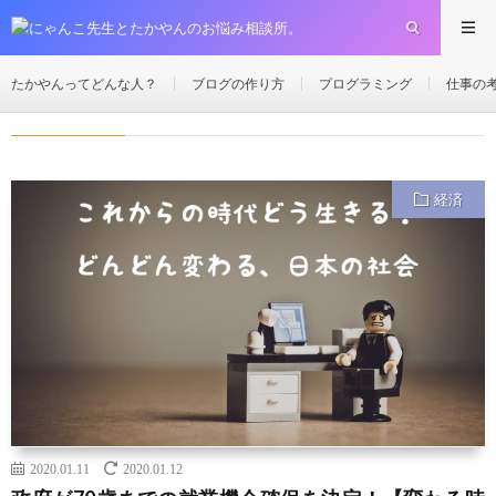
2020年
1月
11日
HOME
たかやんってどんな人？
ブログの作り方
プログラミング
仕事の
2020年1月11日
経済
2020.01.11
2020.01.12