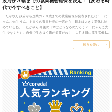
政府が70歳までの就業機会確保を決定！【変わる時
代で今すべきこと】
たかやん 政府から企業の７０歳までの就業確保が発表されたね！ に
ゃんこ先生 うん。トヨタの豊田社長の一言から、日本は大きく変化し始
めているね。 たかやん 今後の日本はどうなるのだろう？ にゃんこ先
生 少なくとも、自分で生き抜く術が必要だね！ １月８日に厚生労働 […]
続きを読む