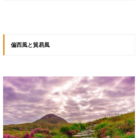
偏西風と貿易風