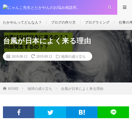
たかやんってどんな人？
ブログの作り方
プログラミング
仕事の
台風が日本によく来る理由
2019.09.12
2019.09.12
地球の成り立ち
地球の成り立ち
台風が日本によく来る理由
HOME