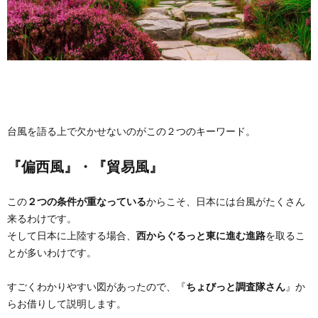
台風を語る上で欠かせないのがこの２つのキーワード。
『偏西風』・『貿易風』
この
２
つの条件が重なっている
からこそ、日本には台風がたくさん
来るわけです。
そして日本に上陸する場合、
西からぐるっと東に進む進路
を取るこ
とが多いわけです。
すごくわかりやすい図があったので、『
ちょびっと調査隊さん
』か
らお借りして説明します。