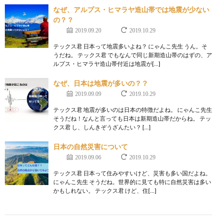
なぜ、アルプス・ヒマラヤ造山帯では地震が少ない
の？？
2019.09.20
2019.10.29
テックス君 日本って地震多いよね？ にゃんこ先生 うん。そ
うだね。 テックス君 でもなんで同じ新期造山帯のはずの、ア
ルプス・ヒマラヤ造山帯付近は地震が[…]
なぜ、日本は地震が多いの？？
2019.09.09
2019.10.29
テックス君 地震が多いのは日本の特徴だよね。 にゃんこ先生
そうだね！なんと言っても日本は新期造山帯だからね。 テッ
クス君 し、しんきぞうざんたい？ […]
日本の自然災害について
2019.09.06
2019.10.29
テックス君 日本って住みやすいけど、災害も多い国だよね。
にゃんこ先生 そうだね。世界的に見ても特に自然災害は多い
かもしれない。 テックス君 けど、住[…]