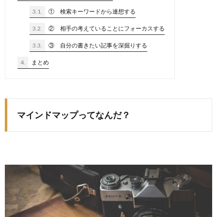
3.1.
① 検索キーワードから連想する
3.2.
② 相手の考えていることにフォーカスする
3.3.
③ 自分の書きたい記事を深掘りする
4.
まとめ
マインドマップってなんだ？