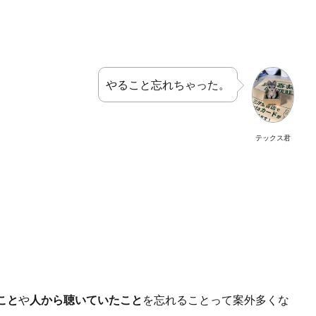
やること忘れちゃった。
テックス君
こと
や
人から聴いていたこと
を忘れることって案外多くな