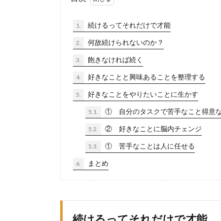
続けるってそれだけで才能
1.
何故続けられないのか？
2.
飽きなければ続く
3.
好きなことと興味あることを整理する
4.
好きなことをやりたいことに生かす
5.
① 自分のタスクで苦手なこと得意
5.1.
② 好きなことに脳内チェンジ
5.2.
① 苦手なことは人に任せる
5.3.
まとめ
6.
続けるってそれだけで才能